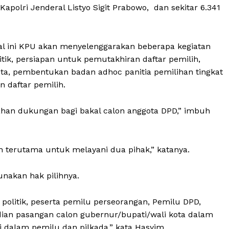
apolri Jenderal Listyo Sigit Prabowo, dan sekitar 6.341
al ini KPU akan menyelenggarakan beberapa kegiatan
olitik, persiapan untuk pemutakhiran daftar pemilih,
a, pembentukan badan adhoc panitia pemilihan tingkat
 daftar pemilih.
ahan dukungan bagi bakal calon anggota DPD,” imbuh
 terutama untuk melayani dua pihak,” katanya.
nakan hak pilihnya.
 politik, peserta pemilu perseorangan, Pemilu DPD,
dian pasangan calon gubernur/bupati/wali kota dalam
i dalam pemilu dan pilkada,” kata Hasyim.