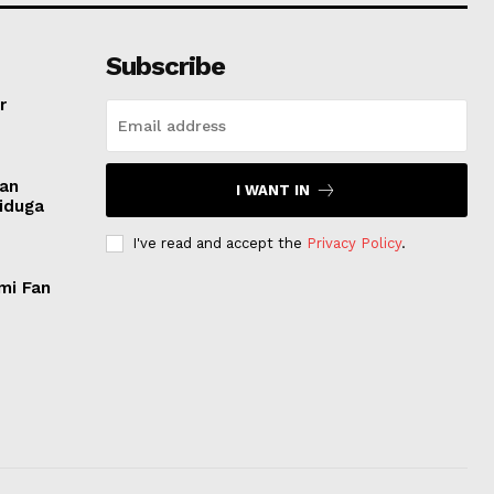
Subscribe
r
san
I WANT IN
Diduga
I've read and accept the
Privacy Policy
.
mi Fan