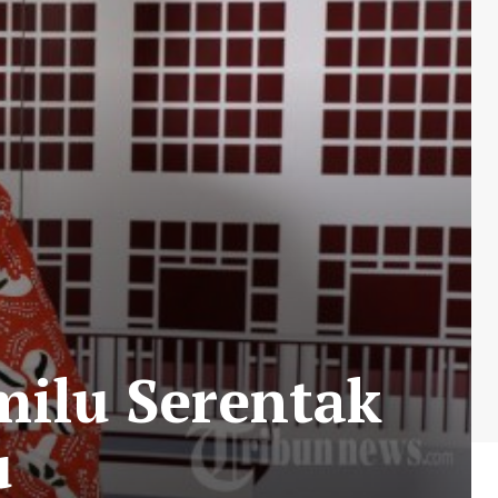
milu Serentak
u