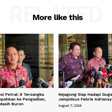
RELATED
More like this
si Petral: 6 Tersangka
Kejagung Siap Hadapi Gug
mpahkan ke Pengadilan,
Jampidsus Febrie Adrians
 Masih Buron
August 7, 2026