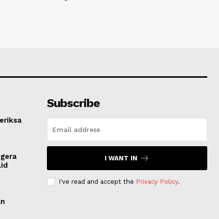
Subscribe
eriksa
egera
I WANT IN
lid
I've read and accept the
Privacy Policy
.
an