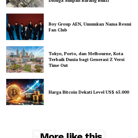
Diduga Simpan Barang Bukti
Boy Group AEN, Umumkan Nama Resmi
Fan Club
Tokyo, Porto, dan Melbourne, Kota
Terbaik Dunia bagi Generasi Z Versi
Time Out
Harga Bitcoin Dekati Level US$ 65.000
RELATED
More like this