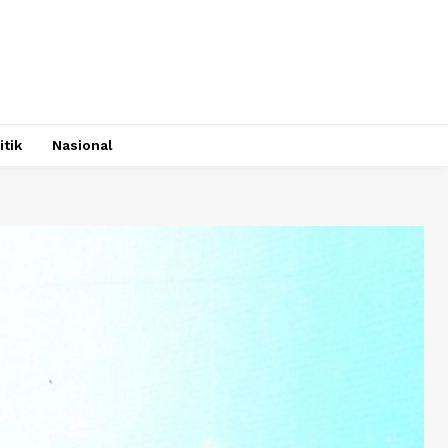
itik
Nasional