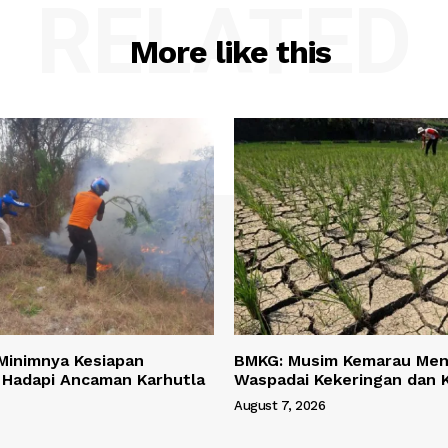
RELATED
More like this
Minimnya Kesiapan
BMKG: Musim Kemarau Men
 Hadapi Ancaman Karhutla
Waspadai Kekeringan dan 
August 7, 2026