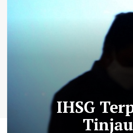
IHSG Ter
Tinja