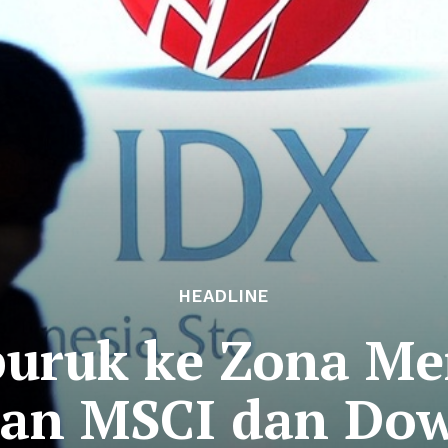
HEADLINE
puruk ke Zona Me
uan MSCI dan Dow