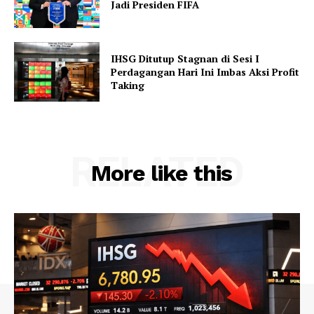
Jadi Presiden FIFA
IHSG Ditutup Stagnan di Sesi I
Perdagangan Hari Ini Imbas Aksi Profit
Taking
RELATED
More like this