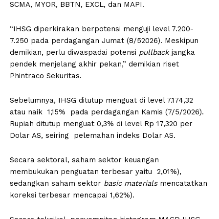
SCMA, MYOR, BBTN, EXCL, dan MAPI.
“IHSG diperkirakan berpotensi menguji level 7.200-
7.250 pada perdagangan Jumat (8/52026). Meskipun
demikian, perlu diwaspadai potensi
pullback
jangka
pendek menjelang akhir pekan,” demikian riset
Phintraco Sekuritas.
Sebelumnya, IHSG ditutup menguat di level 7.174,32
atau naik 1,15% pada perdagangan Kamis (7/5/2026).
Rupiah ditutup menguat 0,3% di level Rp 17,320 per
Dolar AS, seiring pelemahan indeks Dolar AS.
Secara sektoral, saham sektor keuangan
membukukan penguatan terbesar yaitu 2,01%),
sedangkan saham sektor
basic materials
mencatatkan
koreksi terbesar mencapai 1,62%).