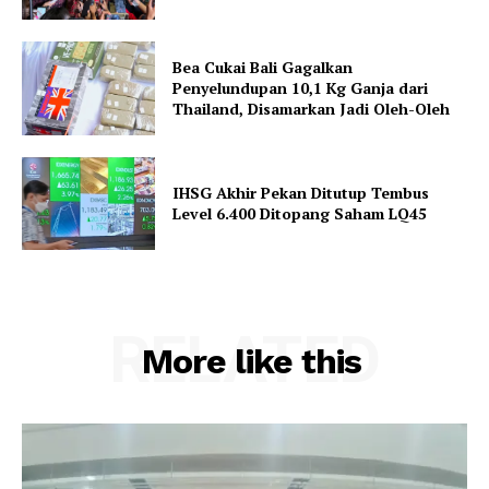
Bea Cukai Bali Gagalkan
Penyelundupan 10,1 Kg Ganja dari
Thailand, Disamarkan Jadi Oleh-Oleh
IHSG Akhir Pekan Ditutup Tembus
Level 6.400 Ditopang Saham LQ45
RELATED
More like this