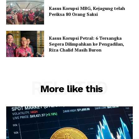
Kasus Korupsi MBG, Kejagung telah
Periksa 80 Orang Saksi
Kasus Korupsi Petral: 6 Tersangka
Segera Dilimpahkan ke Pengadilan,
Riza Chalid Masih Buron
RELATED
More like this