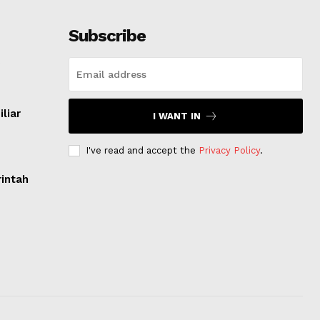
Subscribe
a
liar
I WANT IN
I've read and accept the
Privacy Policy
.
intah