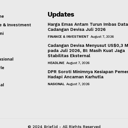
Updates
ne
Harga Emas Antam Turun Imbas Dat
e & Investment
Cadangan Devisa Juli 2026
mi
FINANCE & INVESTMENT
August 7, 2026
Cadangan Devisa Menyusut US$0,3 Mi
pada Juli 2026, BI: Masih Kuat Jaga
Stabilitas Eksternal
asional
HEADLINE
August 7, 2026
yle
DPR Soroti Minimnya Kesiapan Pemer
Hadapi Ancaman Karhutla
al
NASIONAL
August 7, 2026
© 2024 Brief.id - All Rights Reserved