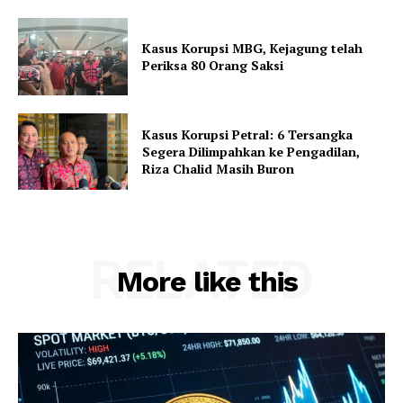
Kasus Korupsi MBG, Kejagung telah
Periksa 80 Orang Saksi
Kasus Korupsi Petral: 6 Tersangka
Segera Dilimpahkan ke Pengadilan,
Riza Chalid Masih Buron
RELATED
More like this