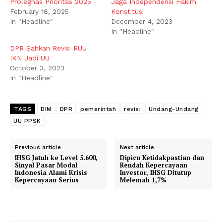
Prolegnas Prioritas 2025
Jaga Independensi Hakim
February 18, 2025
Konstitusi
In "Headline"
December 4, 2023
In "Headline"
DPR Sahkan Revisi RUU
IKN Jadi UU
October 3, 2023
In "Headline"
TAGS
DIM
DPR
pemerintah
revisi
Undang-Undang
UU PPSK
Previous article
Next article
IHSG Jatuh ke Level 5.600,
Dipicu Ketidakpastian dan
Sinyal Pasar Modal
Rendah Kepercayaan
Indonesia Alami Krisis
Investor, IHSG Ditutup
Kepercayaan Serius
Melemah 1,7%