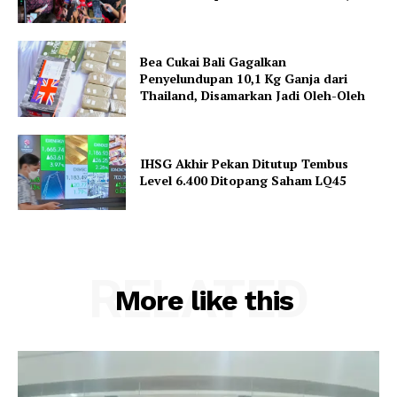
Bea Cukai Bali Gagalkan
Penyelundupan 10,1 Kg Ganja dari
Thailand, Disamarkan Jadi Oleh-Oleh
IHSG Akhir Pekan Ditutup Tembus
Level 6.400 Ditopang Saham LQ45
RELATED
More like this