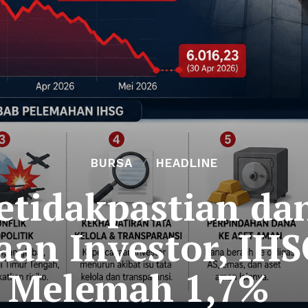
BURSA
HEADLINE
etidakpastian d
aan Investor, IHS
Melemah 1,7%