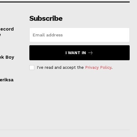
Subscribe
Record
e
I WANT IN
ek Boy
I've read and accept the
Privacy Policy
.
eriksa