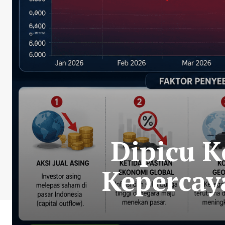
Dipicu K
Kepercay