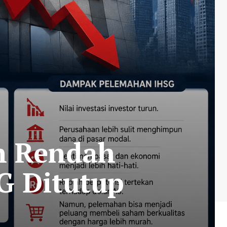
an Rendah
G Ditutup