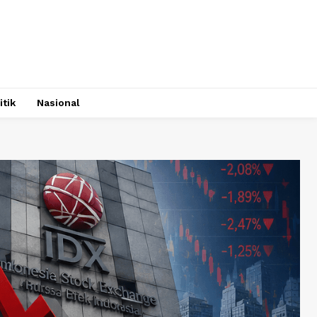
itik
Nasional