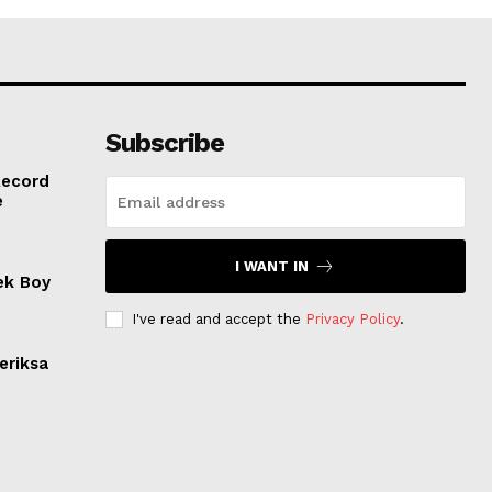
Subscribe
Record
e
I WANT IN
ek Boy
I've read and accept the
Privacy Policy
.
eriksa