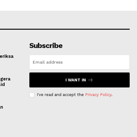
Subscribe
eriksa
egera
I WANT IN
lid
I've read and accept the
Privacy Policy
.
an