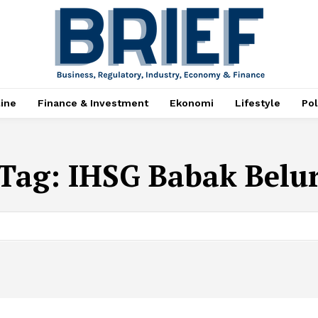
ine
Finance & Investment
Ekonomi
Lifestyle
Pol
Tag:
IHSG Babak Belu