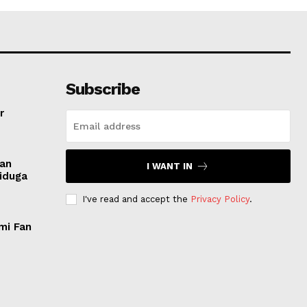
Subscribe
r
san
I WANT IN
Diduga
I've read and accept the
Privacy Policy
.
mi Fan