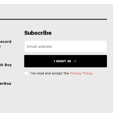
Subscribe
Record
e
I WANT IN
ek Boy
I've read and accept the
Privacy Policy
.
eriksa