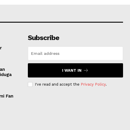
Subscribe
r
san
I WANT IN
Diduga
I've read and accept the
Privacy Policy
.
mi Fan