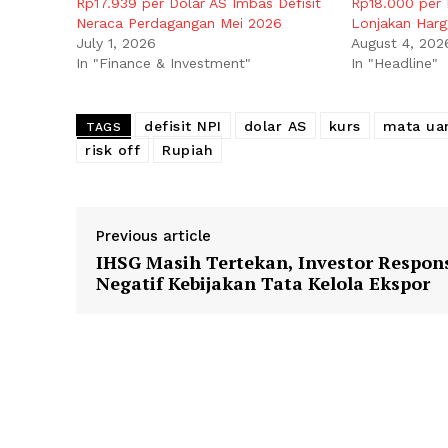
Rp17.939 per Dolar AS Imbas Defisit
Rp18.000 per 
Neraca Perdagangan Mei 2026
Lonjakan Harg
July 1, 2026
August 4, 202
In "Finance & Investment"
In "Headline"
defisit NPI
dolar AS
kurs
mata ua
TAGS
risk off
Rupiah
Previous article
IHSG Masih Tertekan, Investor Respon
Negatif Kebijakan Tata Kelola Ekspor