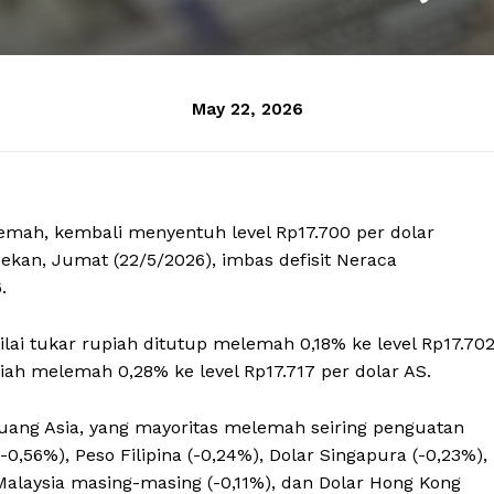
May 22, 2026
elemah, kembali menyentuh level Rp17.700 per dolar
ekan, Jumat (22/5/2026), imbas defisit Neraca
.
nilai tukar rupiah ditutup melemah 0,18% ke level Rp17.70
piah melemah 0,28% ke level Rp17.717 per dolar AS.
ang Asia, yang mayoritas melemah seiring penguatan
-0,56%), Peso Filipina (-0,24%), Dolar Singapura (-0,23%),
 Malaysia masing-masing (-0,11%), dan Dolar Hong Kong