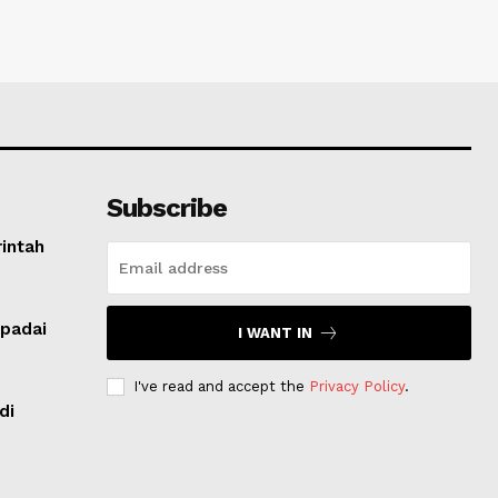
Subscribe
intah
padai
I WANT IN
I've read and accept the
Privacy Policy
.
di