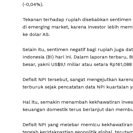
(-0,04%).
Tekanan terhadap rupiah disebabkan sentimen
di emerging market, karena investor lebih mem
ke dolar AS.
Selain itu, sentimen negatif bagi rupiah juga 
Indonesia (BI) hari ini. Dalam laporan terbaru,
besar, yakni US$9,1 miliar atau setara Rp161,088 t
Defisit NPI tersebut, sangat mengejutkan kare
terburuk sejak pencatatan data NPI kuartalan ya
Hal itu, semakin menambah kekhawatiran investo
keuangan domestik terus berlanjut dan membu
Defisit NPI yang melebar memicu kekhawatiran i
tengah keridakpastian geopolitik global, teruta