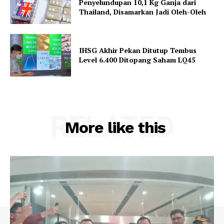
Penyelundupan 10,1 Kg Ganja dari
Thailand, Disamarkan Jadi Oleh-Oleh
IHSG Akhir Pekan Ditutup Tembus
Level 6.400 Ditopang Saham LQ45
RELATED
More like this