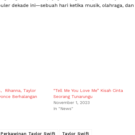
puler dekade ini—sebuah hari ketika musik, olahraga, dan
, Rihanna, Taylor
“Tell Me You Love Me” Kisah Cinta
yonce Berhalangan
Seorang Tunarungu
November 1, 2023
In "News"
Perkawinan Taylor Swift
Taylor Swift