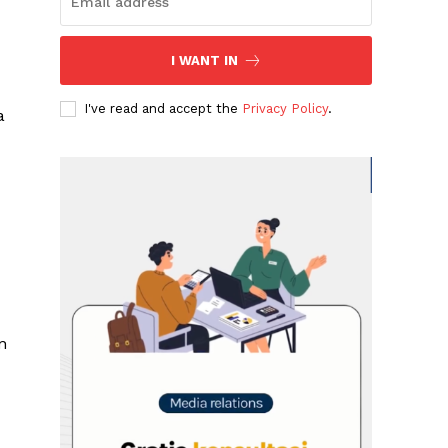
I WANT IN
I've read and accept the
Privacy Policy
.
a
n