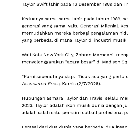
Taylor Swift lahir pada 13 Desember 1989 dan Tr
Keduanya sama-sama lahir pada tahun 1989, seh
generasi yang sama, yaitu Generasi Milenial. Ke
memudahkan mereka berbagi pengalaman hidup 
yang berbeda, di mana Taylor di industri musik 
Wali Kota New York City, Zohran Mamdani, meng
menyelenggarakan “acara besar” di Madison Sq
“Kami sepenuhnya siap. Tidak ada yang perlu di
Associated Press,
Kamis (2/7/2026).
Hubungan asmara Taylor dan Travis selalu menj
2023. Taylor adalah ikon musik dunia dengan ju
adalah salah satu pemain football profesional pa
Berasal dari dua dunia yang berbeda, dua insan