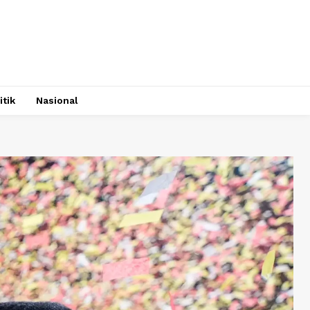
itik
Nasional