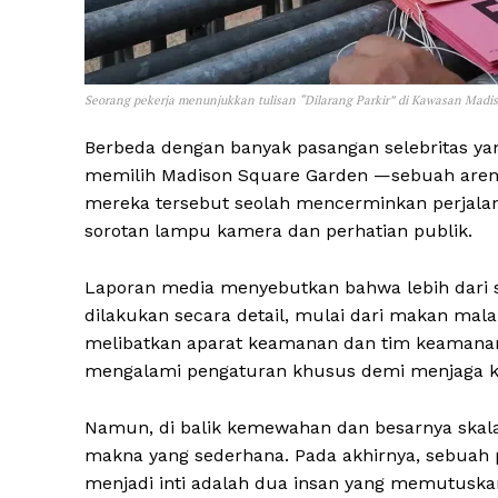
Seorang pekerja menunjukkan tulisan “Dilarang Parkir” di Kawasan Madi
Berbeda dengan banyak pasangan selebritas yang
memilih Madison Square Garden —sebuah arena 
mereka tersebut seolah mencerminkan perjala
sorotan lampu kamera dan perhatian publik.
Laporan media menyebutkan bahwa lebih dari s
dilakukan secara detail, mulai dari makan mal
melibatkan aparat keamanan dan tim keamanan p
mengalami pengaturan khusus demi menjaga ke
Namun, di balik kemewahan dan besarnya skala
makna yang sederhana. Pada akhirnya, sebuah 
menjadi inti adalah dua insan yang memutuskan