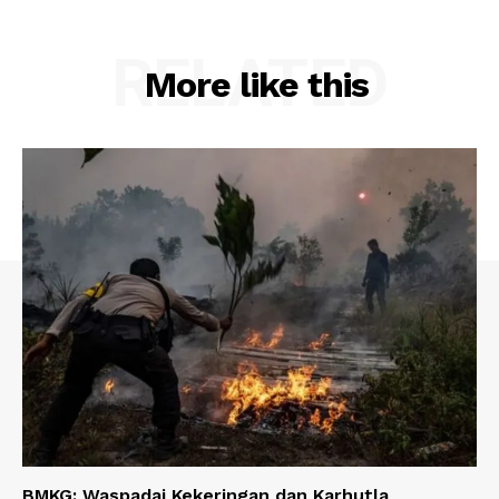
RELATED
More like this
BMKG: Waspadai Kekeringan dan Karhutla