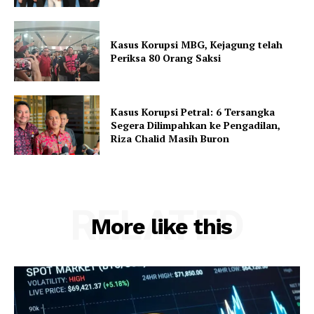
Kasus Korupsi MBG, Kejagung telah
Periksa 80 Orang Saksi
Kasus Korupsi Petral: 6 Tersangka
Segera Dilimpahkan ke Pengadilan,
Riza Chalid Masih Buron
RELATED
More like this