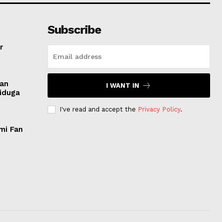
Subscribe
r
san
I WANT IN
Diduga
I've read and accept the
Privacy Policy
.
mi Fan