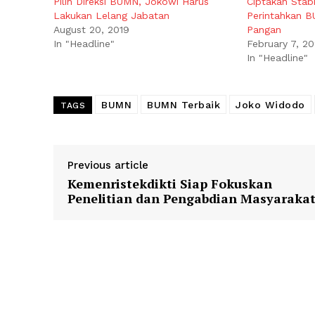
Pilih Direksi BUMN, Jokowi Harus
Ciptakan Stabi
Lakukan Lelang Jabatan
Perintahkan B
August 20, 2019
Pangan
In "Headline"
February 7, 2
In "Headline"
BUMN
BUMN Terbaik
Joko Widodo
TAGS
Previous article
Kemenristekdikti Siap Fokuskan
Penelitian dan Pengabdian Masyaraka