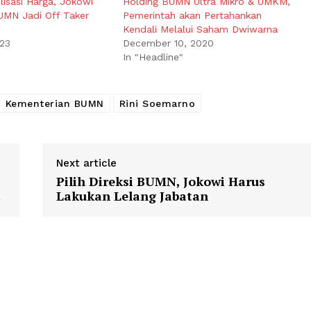
lisasi Harga, Jokowi
Holding BUMN Ultra Mikro & UMKM,
UMN Jadi Off Taker
Pemerintah akan Pertahankan
Kendali Melalui Saham Dwiwarna
023
December 10, 2020
In "Headline"
Kementerian BUMN
Rini Soemarno
Next article
Pilih Direksi BUMN, Jokowi Harus
t
Lakukan Lelang Jabatan