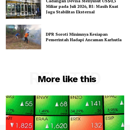
Cadangan Devisa Menyusut US$0,3
Miliar pada Juli 2026, BI: Masih Kuat
Jaga Stabilitas Eksternal
DPR Soroti Minimnya Kesiapan
Pemerintah Hadapi Ancaman Karhutla
RELATED
More like this