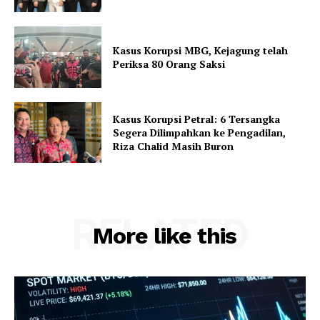
Kasus Korupsi MBG, Kejagung telah
Periksa 80 Orang Saksi
Kasus Korupsi Petral: 6 Tersangka
Segera Dilimpahkan ke Pengadilan,
Riza Chalid Masih Buron
RELATED
More like this