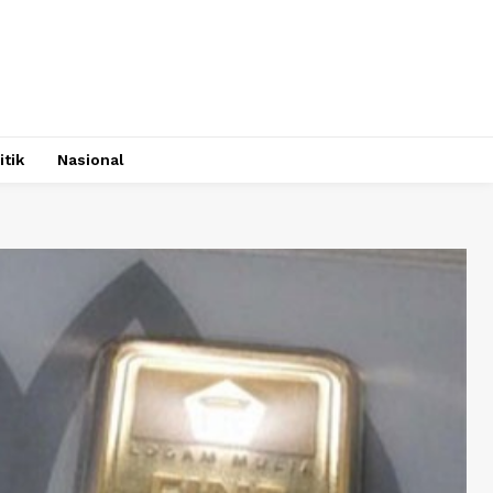
itik
Nasional