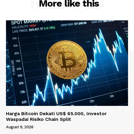
RELATED
More like this
Harga Bitcoin Dekati US$ 65.000, Investor
Waspadai Risiko Chain Split
August 9, 2026