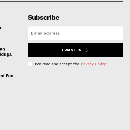
Subscribe
r
san
I WANT IN
Diduga
I've read and accept the
Privacy Policy
.
mi Fan