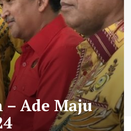
n – Ade Maju
24