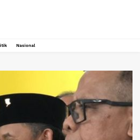
itik
Nasional