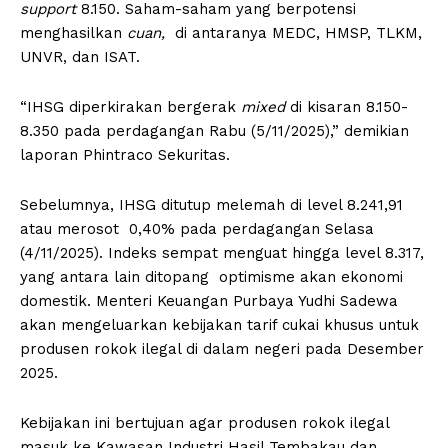
support
8.150. Saham-saham yang berpotensi
menghasilkan
cuan,
di antaranya MEDC, HMSP, TLKM,
UNVR, dan ISAT.
“IHSG diperkirakan bergerak
mixed
di kisaran 8.150-
8.350 pada perdagangan Rabu (5/11/2025),” demikian
laporan Phintraco Sekuritas.
Sebelumnya, IHSG ditutup melemah di level 8.241,91
atau merosot 0,40% pada perdagangan Selasa
(4/11/2025). Indeks sempat menguat hingga level 8.317,
yang antara lain ditopang optimisme akan ekonomi
domestik. Menteri Keuangan Purbaya Yudhi Sadewa
akan mengeluarkan kebijakan tarif cukai khusus untuk
produsen rokok ilegal di dalam negeri pada Desember
2025.
Kebijakan ini bertujuan agar produsen rokok ilegal
masuk ke Kawasan Industri Hasil Tembakau dan