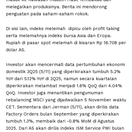
melegalkan produksinya. Berita ini mendorong
penguatan pada saham-saham rokok.
Di sisi lain, indeks melemah dipicu oleh profit taking
serta melemahnya indeks bursa Asia dan Eropa.
Rupiah di pasar spot melemah di kisaran Rp 16.708 per
dolar AS.
Investor akan mencermati data pertumbuhan ekonomi
domestik 3Q25 (5/11) yang diperkirakan tumbuh 5.2%
YoY dari 5.12% YoY di 2Q25, namun secara kuartalan
diperkirakan melambat menjadi 1.6% QoQ dari 4.04%
QoQ. Investor juga menantikan pengumuman
rebalancing MSCI yang dijadwalkan 5 November waktu
CET. Sementara dari Jerman (5/11), akan dirilis data
Factory Orders bulan September yang diperkirakan
tumbuh 1.3%, membaik dari -0.8% MoM di Agustus
2025. Dari AS akan dirilis indeks ISM Service PMI bulan