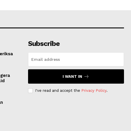
Subscribe
eriksa
egera
I WANT IN
lid
I've read and accept the
Privacy Policy
.
an