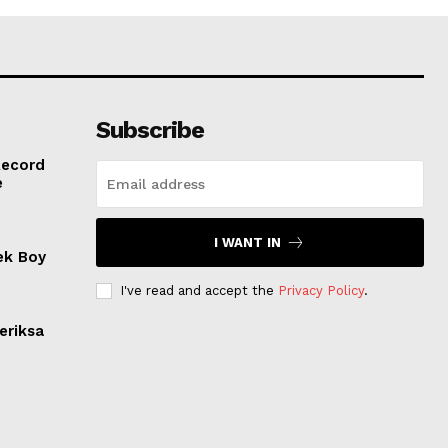
Subscribe
Record
e
I WANT IN
ek Boy
I've read and accept the
Privacy Policy
.
eriksa