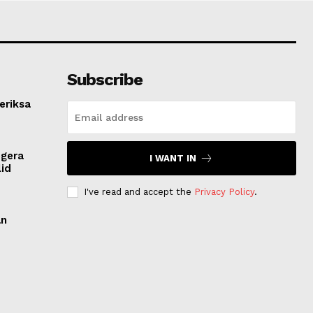
Subscribe
eriksa
egera
I WANT IN
lid
I've read and accept the
Privacy Policy
.
an