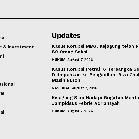
Updates
ne
Kasus Korupsi MBG, Kejagung telah P
e & Investment
80 Orang Saksi
mi
HUKUM
August 7, 2026
Kasus Korupsi Petral: 6 Tersangka S
Dilimpahkan ke Pengadilan, Riza Cha
Masih Buron
asional
NASIONAL
August 7, 2026
yle
Kejagung Siap Hadapi Gugatan Mant
Jampidsus Febrie Adriansyah
al
HUKUM
August 7, 2026