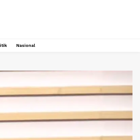
itik
Nasional