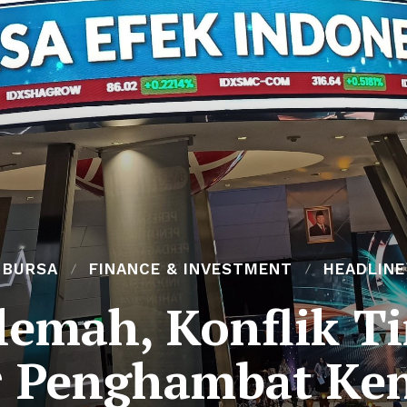
BURSA
FINANCE & INVESTMENT
HEADLINE
emah, Konflik T
r Penghambat K