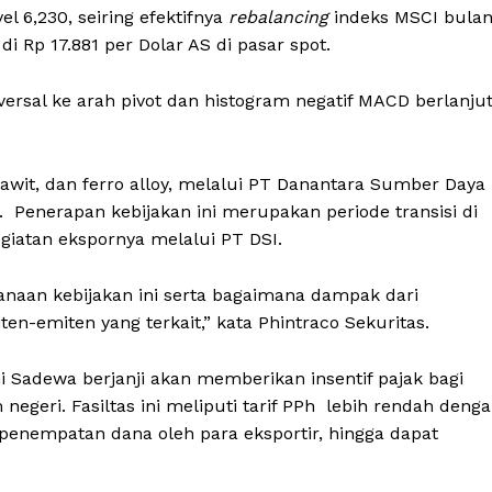
l 6,230, seiring efektifnya
rebalancing
indeks MSCI bula
i Rp 17.881 per Dolar AS di pasar spot.
versal ke arah pivot dan histogram negatif MACD berlanju
.
sawit, dan ferro alloy, melalui PT Danantara Sumber Daya
. Penerapan kebijakan ini merupakan periode transisi di
giatan ekspornya melalui PT DSI.
anaan kebijakan ini serta bagaimana dampak dari
ten-emiten yang terkait,” kata Phintraco Sekuritas.
 Sadewa berjanji akan memberikan insentif pajak bagi
geri. Fasiltas ini meliputi tarif PPh lebih rendah deng
penempatan dana oleh para eksportir, hingga dapat