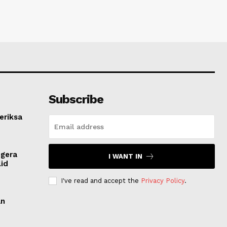
Subscribe
eriksa
egera
I WANT IN
lid
I've read and accept the
Privacy Policy
.
an