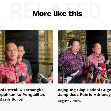
RELATED
More like this
si Petral: 6 Tersangka
Kejagung Siap Hadapi Gug
mpahkan ke Pengadilan,
Jampidsus Febrie Adrians
 Masih Buron
August 7, 2026