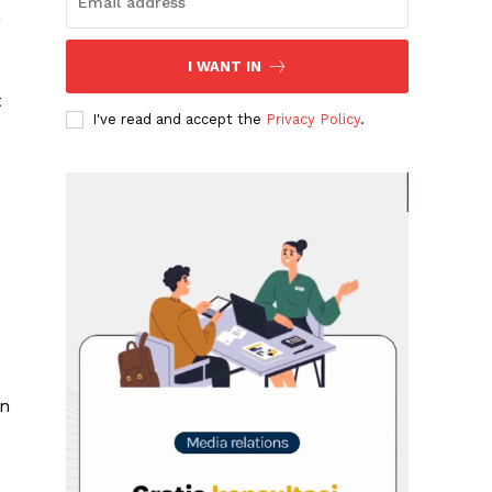
n
I WANT IN
t
I've read and accept the
Privacy Policy
.
an