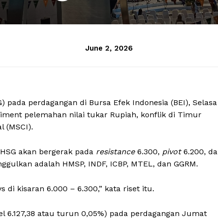
June 2, 2026
 pada perdagangan di Bursa Efek Indonesia (BEI), Selasa
timent pelemahan nilai tukar Rupiah, konflik di Timur
l (MSCI).
 IHSG akan bergerak pada
r
esistance
6.300,
p
ivot
6.200, d
ggulkan adalah HMSP, INDF, ICBP, MTEL, dan GGRM.
di kisaran 6.000 – 6.300,” kata riset itu.
el 6.127,38 atau turun 0,05%) pada perdagangan Jumat