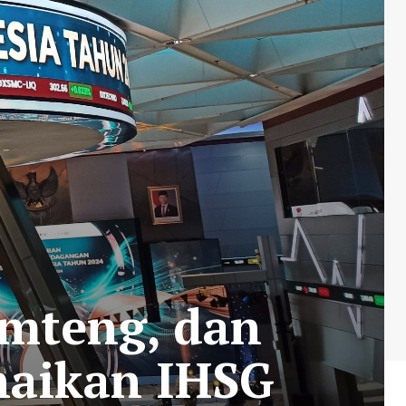
imteng, dan
enaikan IHSG