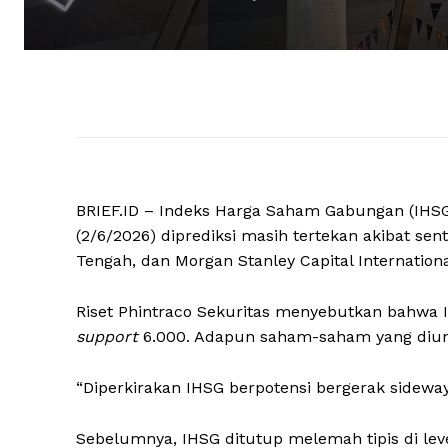
BRIEF.ID – Indeks Harga Saham Gabungan (IHSG)
(2/6/2026) diprediksi masih tertekan akibat sen
Tengah, dan Morgan Stanley Capital Internationa
Riset Phintraco Sekuritas menyebutkan bahwa
s
upport
6.000. Adapun saham-saham yang diun
“Diperkirakan IHSG berpotensi bergerak sideways 
Sebelumnya, IHSG ditutup melemah tipis di lev