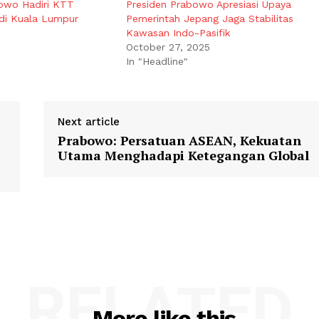
owo Hadiri KTT
Presiden Prabowo Apresiasi Upaya
di Kuala Lumpur
Pemerintah Jepang Jaga Stabilitas
Kawasan Indo-Pasifik
October 27, 2025
In "Headline"
Next article
Prabowo: Persatuan ASEAN, Kekuatan
Utama Menghadapi Ketegangan Global
RELATED
More like this