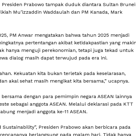
Presiden Prabowo tampak duduk diantara Sultan Brunei
Bolkiah Mu’izzaddin Waddaulah dan PM Kanada, Mark
25, PM Anwar mengatakan bahwa tahun 2025 menjadi
ngkatnya pertentangan akibat ketidakpastian yang maki
dak hanya menguji perekonomian, tetapi juga tekad untuk
wa dialog masih dapat terwujud pada era ini.
ahan. Kekuatan kita bukan terletak pada keselarasan,
an akal sehat masih mengikat kita bersama,” ucapnya.
 bersama dengan para pemimpin negara ASEAN lainnya
ste sebagai anggota ASEAN. Melalui deklarasi pada KTT
gabung menjadi anggota ke-11 ASEAN.
 Sustainability”, Presiden Prabowo akan berbicara pada
ng rencananya berlangsung pada malam hari. Tidak hanya