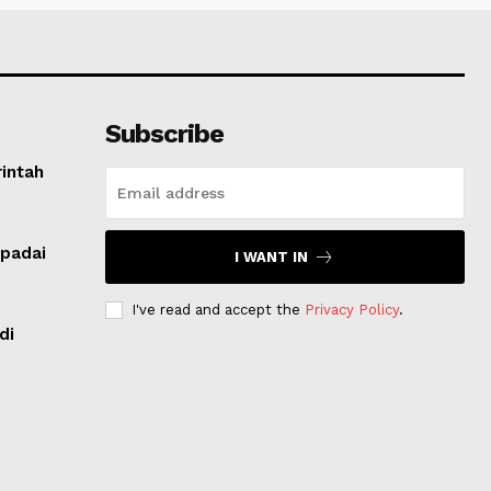
Subscribe
intah
padai
I WANT IN
I've read and accept the
Privacy Policy
.
di