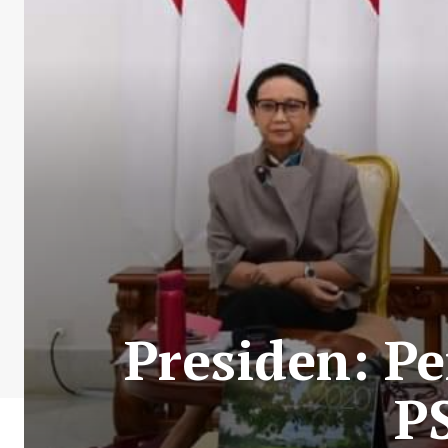
Presiden: P
P