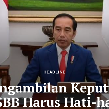
HEADLINE
engambilan Keput
SBB Harus Hati-ha