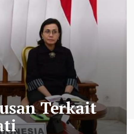
usan Terkait
ti