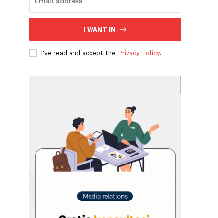
I WANT IN
I've read and accept the
Privacy Policy
.
k
g