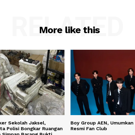
RELATED
More like this
ker Sekolah Jaksel,
Boy Group AEN, Umumkan
ta Polisi Bongkar Ruangan
Resmi Fan Club
a Simpan Barang Bukti