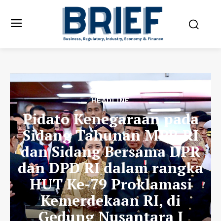
HEADLINE
Pidato Kenegaraan pada
Sidang Tahunan MPR RI
dan Sidang Bersama DPR
dan DPD RI dalam rangka
HUT Ke-79 Proklamasi
Kemerdekaan RI, di
Gedung Nusantara I