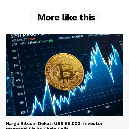
RELATED
More like this
Harga Bitcoin Dekati US$ 65.000, Investor
Waspadai Risiko Chain Split