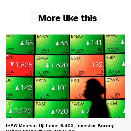
RELATED
More like this
IHSG Melesat Uji Level 6.400, Investor Borong