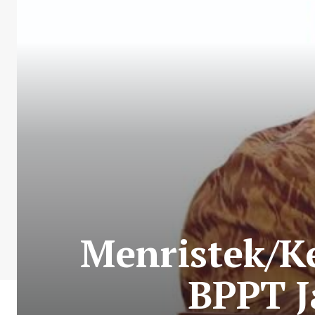
Menristek/K
BPPT J