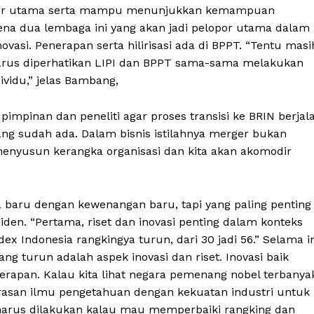
porter utama serta mampu menunjukkan kemampuan
na dua lembaga ini yang akan jadi pelopor utama dalam
novasi. Penerapan serta hilirisasi ada di BPPT. “Tentu masi
harus diperhatikan LIPI dan BPPT sama-sama melakukan
ividu,” jelas Bambang,
pinan dan peneliti agar proses transisi ke BRIN berjal
ng sudah ada. Dalam bisnis istilahnya merger bukan
 menyusun kerangka organisasi dan kita akan akomodir
 baru dengan kewenangan baru, tapi yang paling penting
den. “Pertama, riset dan inovasi penting dalam konteks
ex Indonesia rangkingya turun, dari 30 jadi 56.” Selama i
ang turun adalah aspek inovasi dan riset. Inovasi baik
terapan. Kalau kita lihat negara pemenang nobel terbanya
arasan ilmu pengetahuan dengan kekuatan industri untuk
si harus dilakukan kalau mau memperbaiki rangking dan