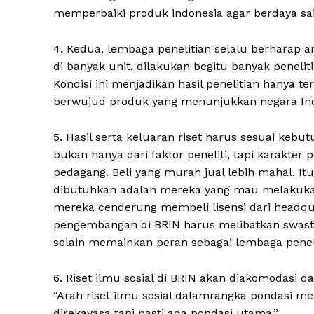
memperbaiki produk indonesia agar berdaya sai
4. Kedua, lembaga penelitian selalu berharap a
di banyak unit, dilakukan begitu banyak penelit
Kondisi ini menjadikan hasil penelitian hanya 
berwujud produk yang menunjukkan negara Indo
5. Hasil serta keluaran riset harus sesuai keb
bukan hanya dari faktor peneliti, tapi karakter
pedagang. Beli yang murah jual lebih mahal. Itu
dibutuhkan adalah mereka yang mau melakukan 
mereka cenderung membeli lisensi dari headqua
pengembangan di BRIN harus melibatkan swasta
selain memainkan peran sebagai lembaga penelit
6. Riset ilmu sosial di BRIN akan diakomodasi 
“Arah riset ilmu sosial dalamrangka pondasi 
direkayasa tapi pasti ada pondasi utama.”