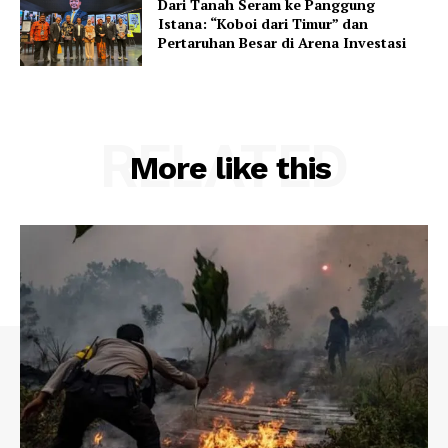
Dari Tanah Seram ke Panggung
Istana: “Koboi dari Timur” dan
Pertaruhan Besar di Arena Investasi
RELATED
More like this