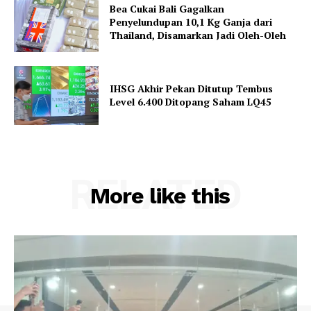
Bea Cukai Bali Gagalkan
Penyelundupan 10,1 Kg Ganja dari
Thailand, Disamarkan Jadi Oleh-Oleh
IHSG Akhir Pekan Ditutup Tembus
Level 6.400 Ditopang Saham LQ45
RELATED
More like this