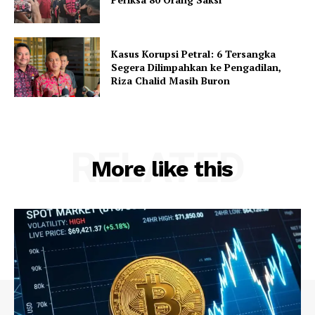
Kasus Korupsi Petral: 6 Tersangka
Segera Dilimpahkan ke Pengadilan,
Riza Chalid Masih Buron
RELATED
More like this