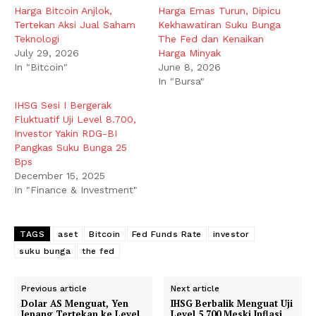
Harga Bitcoin Anjlok,
Harga Emas Turun, Dipicu
Tertekan Aksi Jual Saham
Kekhawatiran Suku Bunga
Teknologi
The Fed dan Kenaikan
July 29, 2026
Harga Minyak
In "Bitcoin"
June 8, 2026
In "Bursa"
IHSG Sesi I Bergerak
Fluktuatif Uji Level 8.700,
Investor Yakin RDG-BI
Pangkas Suku Bunga 25
Bps
December 15, 2025
In "Finance & Investment"
TAGS
aset
Bitcoin
Fed Funds Rate
investor
suku bunga
the fed
Previous article
Next article
Dolar AS Menguat, Yen
IHSG Berbalik Menguat Uji
Jepang Tertekan ke Level
Level 5.700 Meski Inflasi