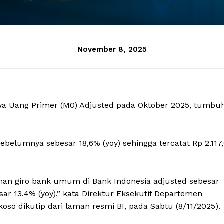
November 8, 2025
hwa Uang Primer (M0) Adjusted pada Oktober 2025, tumbu
belumnya sebesar 18,6% (yoy) sehingga tercatat Rp 2.117,
an giro bank umum di Bank Indonesia adjusted sebesar
sar 13,4% (yoy),” kata Direktur Eksekutif Departemen
so dikutip dari laman resmi BI, pada Sabtu (8/11/2025).