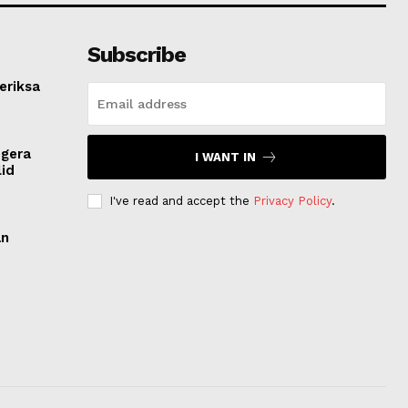
Subscribe
eriksa
egera
I WANT IN
lid
I've read and accept the
Privacy Policy
.
an