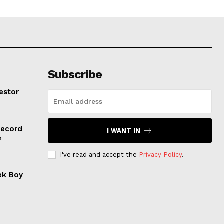
Subscribe
estor
Record
I WANT IN
e
I've read and accept the
Privacy Policy
.
ek Boy