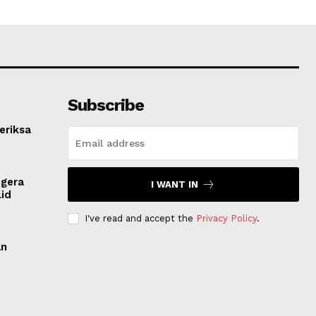
Subscribe
eriksa
egera
I WANT IN
lid
I've read and accept the
Privacy Policy
.
an