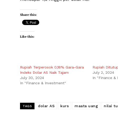
Share this:
Like this:
Rupiah Terperosok 0,18% Gara-Gara
Rupiah Ditut
Indeks Dolar AS Naik Tajam
July 2, 2024
July 30, 2024
In "Finance &
In "Finance & Investment"
dolar AS
kurs
maata uang
nilai t
TAGS