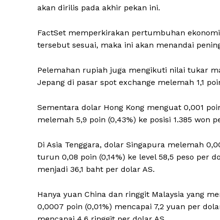
akan dirilis pada akhir pekan ini.
FactSet memperkirakan pertumbuhan ekonomi AS
tersebut sesuai, maka ini akan menandai pening
Pelemahan rupiah juga mengikuti nilai tukar 
Jepang di pasar spot exchange melemah 1,1 poin
Sementara dolar Hong Kong menguat 0,001 poin 
melemah 5,9 poin (0,43%) ke posisi 1.385 won pe
Di Asia Tenggara, dolar Singapura melemah 0,000
turun 0,08 poin (0,14%) ke level 58,5 peso per 
menjadi 36,1 baht per dolar AS.
Hanya yuan China dan ringgit Malaysia yang m
0,0007 poin (0,01%) mencapai 7,2 yuan per dolar
mencapai 4,6 ringgit per dolar AS.