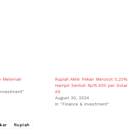
up Melemah
Rupiah Akhir Pekan Merosot 0,23%
Hampir Sentuh Rp15.500 per Dolar
 Investment"
AS
August 30, 2024
In "Finance & Investment"
ukar
Rupiah