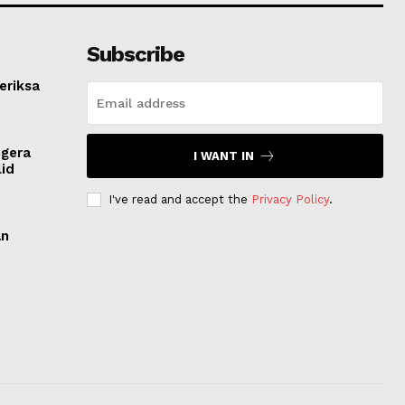
Subscribe
eriksa
egera
I WANT IN
lid
I've read and accept the
Privacy Policy
.
an