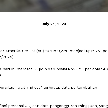
July 25, 2024
olar Amerika Serikat (AS) turun 0,22% menjadi Rp16.251 pe
7/2024).
hari ini merosot 36 poin dari posisi Rp16.215 per dolar AS
.
bersikap “wait and see” terhadap data pertumbuhan
nflasi personal AS, dan data pengangguran mingguan, yang