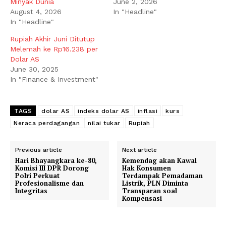
Minyak Dunia
June 2, 2026
August 4, 2026
In "Headline"
In "Headline"
Rupiah Akhir Juni Ditutup
Melemah ke Rp16.238 per
Dolar AS
June 30, 2025
In "Finance & Investment"
TAGS
dolar AS
indeks dolar AS
inflasi
kurs
Neraca perdagangan
nilai tukar
Rupiah
Previous article
Next article
Hari Bhayangkara ke-80,
Kemendag akan Kawal
Komisi III DPR Dorong
Hak Konsumen
Polri Perkuat
Terdampak Pemadaman
Profesionalisme dan
Listrik, PLN Diminta
Integritas
Transparan soal
Kompensasi