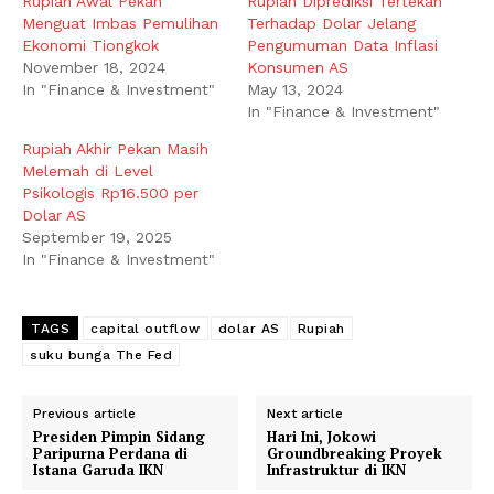
Rupiah Awal Pekan
Rupiah Diprediksi Tertekan
Menguat Imbas Pemulihan
Terhadap Dolar Jelang
Ekonomi Tiongkok
Pengumuman Data Inflasi
November 18, 2024
Konsumen AS
In "Finance & Investment"
May 13, 2024
In "Finance & Investment"
Rupiah Akhir Pekan Masih
Melemah di Level
Psikologis Rp16.500 per
Dolar AS
September 19, 2025
In "Finance & Investment"
TAGS
capital outflow
dolar AS
Rupiah
suku bunga The Fed
Previous article
Next article
Presiden Pimpin Sidang
Hari Ini, Jokowi
Paripurna Perdana di
Groundbreaking Proyek
Istana Garuda IKN
Infrastruktur di IKN