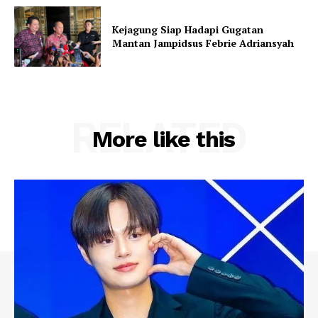
Kejagung Siap Hadapi Gugatan
Mantan Jampidsus Febrie Adriansyah
RELATED
More like this