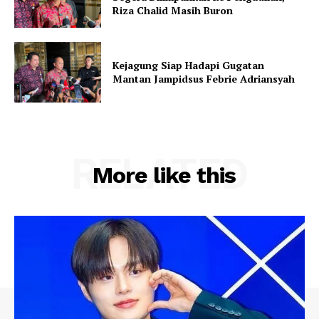
Riza Chalid Masih Buron
Kejagung Siap Hadapi Gugatan
Mantan Jampidsus Febrie Adriansyah
RELATED
More like this